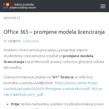
NOVOSTI
Office 365 – promjene modela licenciranja
BY
CIP@FOI
·
22/05/2026
Problem s licencama koji se javlja u posljednje vrijeme
studentima i nastavnicima rezultat je
promjene modela
licenciranja
koji je Microsoft proveo, odnosno globalna odluka
Microsofta.
Glavna promjena je prijelaz na
“A1” licence
za velik broj
korisnika u sustavu AAI@EduHr.
https://www.carnet.hr/wp-
content/uploads/2025/01/Promjene-u-usluzi-Microsoft-365-za-
s%CC%8Ckole.ver3_.pdf
Prije:
Većina nastavnika, učenika i studenata imala je pravo