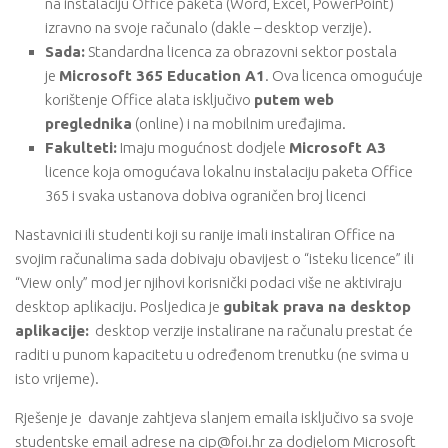
na instalaciju Office paketa (Word, Excel, PowerPoint)
izravno na svoje računalo (dakle – desktop verzije).
Sada:
Standardna licenca za obrazovni sektor postala
je
Microsoft 365 Education A1
. Ova licenca omogućuje
korištenje Office alata isključivo
putem web
preglednika
(online) i na mobilnim uređajima.
Fakulteti:
Imaju mogućnost dodjele
Microsoft A3
licence koja omogućava lokalnu instalaciju paketa Office
365 i svaka ustanova dobiva ograničen broj licenci
Nastavnici ili studenti koji su ranije imali instaliran Office na
svojim računalima sada dobivaju obavijest o “isteku licence” ili
“View only” mod jer njihovi korisnički podaci više ne aktiviraju
desktop aplikaciju. Posljedica je
gubitak prava na desktop
aplikacije:
desktop verzije instalirane na računalu prestat će
raditi u punom kapacitetu u određenom trenutku (ne svima u
isto vrijeme).
Rješenje je davanje zahtjeva slanjem emaila isključivo sa svoje
studentske email adrese na cip@foi.hr za dodjelom Microsoft