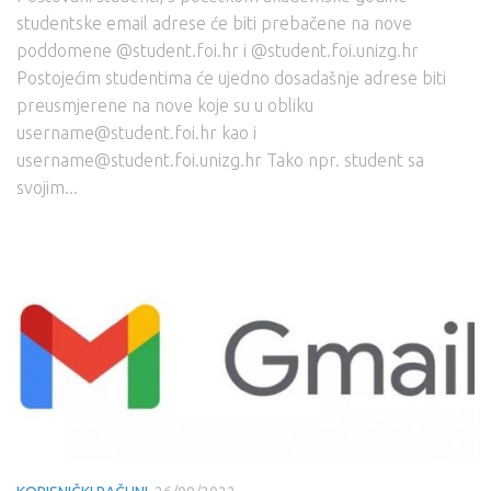
studentske email adrese će biti prebačene na nove
poddomene @student.foi.hr i @student.foi.unizg.hr
Postojećim studentima će ujedno dosadašnje adrese biti
preusmjerene na nove koje su u obliku
username@student.foi.hr kao i
username@student.foi.unizg.hr Tako npr. student sa
svojim...