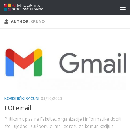
AUTHOR:
KRUNO
KORISNIČKI RAČUNI
03/10/2023
FOI email
Prilikom upisa na Fakultet organizacije i informatike dobili
ste i ujedno i službenu e-mail adresu za komunikaciju s