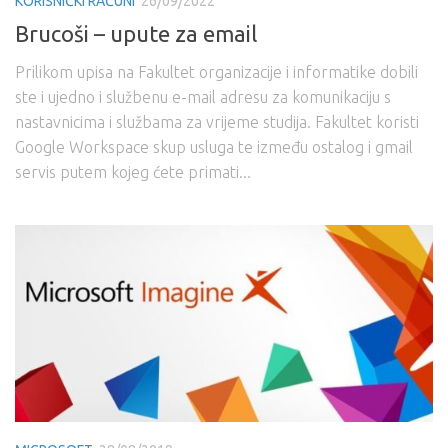
KORISNIČKI RAČUNI
26/09/2022
Brucoši – upute za email
Prilikom upisa na Fakultet organizacije i informatike dobili
ste i ujedno i službenu e-mail adresu za komunikaciju s
nastavnicima i službama za vrijeme studija. Fakultet koristi
Google Workspace skup usluga te između ostalog i gmail
servis putem kojeg ćete primati...