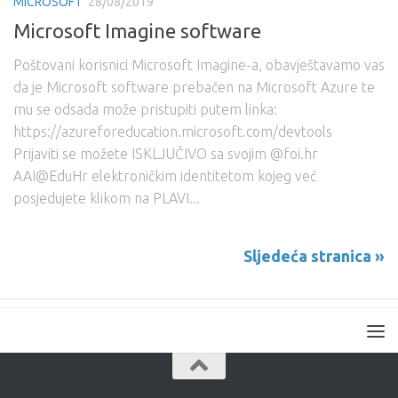
MICROSOFT
28/08/2019
Microsoft Imagine software
Poštovani korisnici Microsoft Imagine-a, obavještavamo vas
da je Microsoft software prebačen na Microsoft Azure te
mu se odsada može pristupiti putem linka:
https://azureforeducation.microsoft.com/devtools
Prijaviti se možete ISKLJUČIVO sa svojim @foi.hr
AAI@EduHr elektroničkim identitetom kojeg već
posjedujete klikom na PLAVI...
Sljedeća stranica »