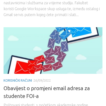
nastavnicima i službama za vrijeme studija. Fakultet
koristi Google Workspace skup usluga te, između ostalog i
Gmail servis putem kojeg ćete primati i slati...
KORISNIČKI RAČUNI
26/09/2022
Obavijest o promjeni email adresa za
studente FOI-a
Poštovani studenti, s početkom akademske godine