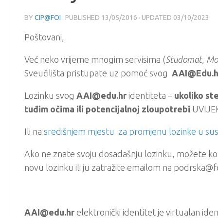
BY
CIP@FOI
· PUBLISHED
13/05/2016
· UPDATED
03/10/2023
Poštovani,
Već neko vrijeme mnogim servisima (
Studomat
,
Mo
Sveučilišta pristupate uz pomoć svog
AAI@Edu.h
Lozinku svog
AAI@edu.hr
identiteta –
ukoliko ste
tuđim očima ili potencijalnoj zloupotrebi
UVIJEK
Ili na
središnjem mjestu za promjenu lozinke u 
Ako ne znate svoju dosadašnju lozinku, možete kon
novu lozinku ili ju zatražite emailom na podrska@fo
AAI@edu.hr
elektronički identitet je virtualan i