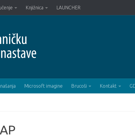
učenje
Knjižnica
LAUNCHER
onašanja
Microsoft imagine
Brucoši
Kontakt
G
DAP