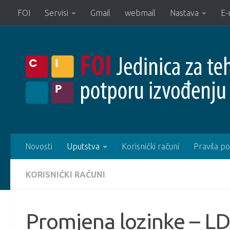
FOI
Servisi
Gmail
webmail
Nastava
E-
Novosti
Uputstva
Korisnički računi
Pravila p
KORISNIČKI RAČUNI
Promjena lozinke – L