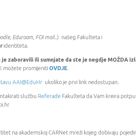
odle, Eduroam, FOI mail
..) našeg Fakulteta i
r
identiteta.
 je zaboravili ili sumnjate da ste je negdje MOŽDA izl
 možete promijeniti
OVDJE
.
sustavu AAI@EduHr
ukoliko je prvi link nedostupan.
takirati službu
Referade
Fakulteta da Vam kreira potp
i.hr
dentitet na akademskoj CARNet mreži kojeg dobivaju pojedi