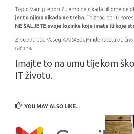
Toplo Vam preporučujemo da nikada nikome ne otkriv
jer to njima nikada ne treba
. To znači da i u ko
NE ŠALJETE svoje lozinke koje imate ili koje st
Zloupotreba Vašeg AAI@EduHr identiteta obično i
računa.
Imajte to na umu tijekom ško
IT životu.
YOU MAY ALSO LIKE...