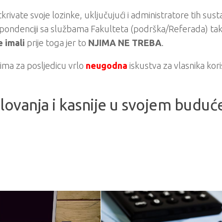
ate svoje lozinke, uključujući i administratore tih sust
respondenciji sa službama Fakulteta (podrška/Referada) ta
e imali
prije toga jer to
NJIMA NE TREBA
.
ma za posljedicu vrlo
neugodna
iskustva za vlasnika kor
lovanja i kasnije u svojem budu