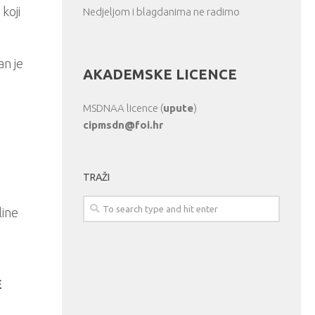
koji
Nedjeljom i blagdanima ne radimo
an je
AKADEMSKE LICENCE
MSDNAA licence (
upute
)
cipmsdn@foi.hr
TRAŽI
line
E