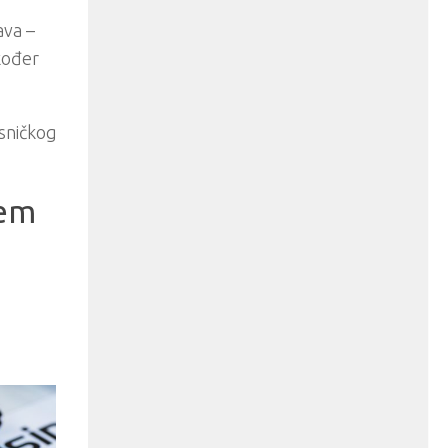
ava –
kođer
isničkog
ćem