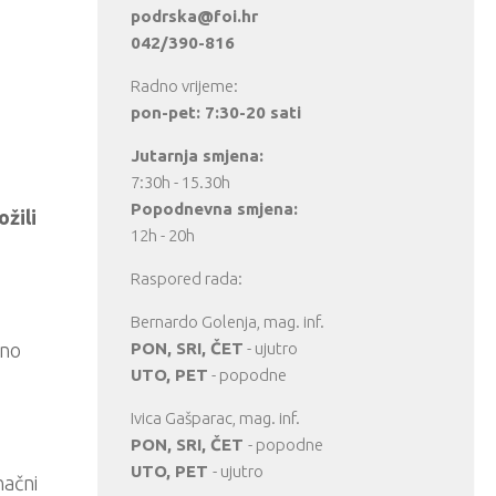
podrska@foi.hr
042/390-816
Radno vrijeme:
pon-pet: 7:30-20 sati
Jutarnja smjena:
7:30h - 15.30h
Popodnevna smjena:
ožili
12h - 20h
Raspored rada:
Bernardo Golenja, mag. inf.
uno
PON, SRI, ČET
- ujutro
UTO, PET
- popodne
Ivica Gašparac, mag. inf.
PON, SRI, ČET
- popodne
UTO, PET
- ujutro
načni