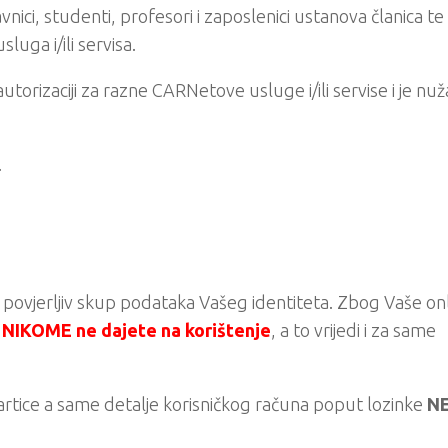
vnici, studenti, profesori i zaposlenici ustanova članica te 
ga i/ili servisa.
i autorizaciji za razne CARNetove usluge i/ili servise i je nuž
.
ne povjerljiv skup podataka Vašeg identiteta. Zbog Vaše on
NIKOME ne dajete na korištenje
, a to vrijedi i za same
kartice a same detalje korisničkog računa poput lozinke
N