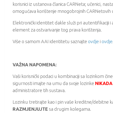
korisnici iz ustanova članica CARNeta; učenici, nasta
omogućava korištenje mnogobrojnih CARNetovih uslu
Elektronički identitet dakle služi pri autentifikaciji 
element za ostvarivanje tog prava korištenja.
Više o samom AAI identitetu saznajte
ovdje
i
ovdje
VAŽNA NAPOMENA:
Vaši korisnički podaci u kombinaciji sa lozinkom či
sigurnosti imajte na umu da svoje lozinke
NIKADA 
administratore tih sustava.
Lozinku tretirajte kao i pin vaše kreditne/debitne 
RAZMJENJUJTE
sa drugim kolegama.