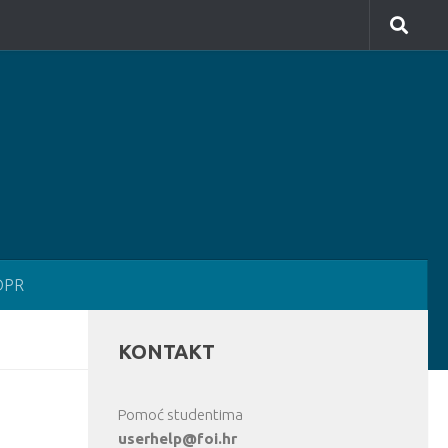
DPR
KONTAKT
Pomoć studentima
userhelp@foi.hr